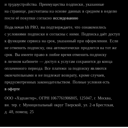
тратите много времени на поиск и вручную поднимаете
и трудоустройства. Преимущества подписки, указанные
резюме
на странице, рассчитаны на основе данных в среднем в неделю
после её покупки согласно
хотите сравнить себя с конкурентами и оценить шансы
исследованию
Подключая hh PRO, вы подтверждаете, что ознакомились
с условиями подписки и согласны с ними. Подписка даёт доступ
к функциям сервиса на срок, указанный при оформлении. Если
не отменить подписку, она автоматически продлится на тот же
срок. Вы имеете право в любое время отменить подписку
в личном кабинете — доступ к услугам сохранится до конца
оплаченного периода. Все платежи за подписку являются
окончательными и не подлежат возврату, кроме случаев,
предусмотренных законодательством. Полные условия есть
в оферте
ООО «Хэдхантер», ОГРН 1067761906805, 125047, г. Москва,
вн. тер. г. Муниципальный округ Тверской, ул. 2-я Брестская,
д. 48, помещ. 25