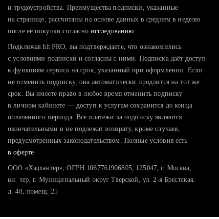
тратите много времени на поиск и вручную поднимаете
и трудоустройства. Преимущества подписки, указанные
резюме
на странице, рассчитаны на основе данных в среднем в неделю
после её покупки согласно
хотите сравнить себя с конкурентами и оценить шансы
исследованию
Подключая hh PRO, вы подтверждаете, что ознакомились
с условиями подписки и согласны с ними. Подписка даёт доступ
к функциям сервиса на срок, указанный при оформлении. Если
не отменить подписку, она автоматически продлится на тот же
срок. Вы имеете право в любое время отменить подписку
в личном кабинете — доступ к услугам сохранится до конца
оплаченного периода. Все платежи за подписку являются
окончательными и не подлежат возврату, кроме случаев,
предусмотренных законодательством. Полные условия есть
в оферте
ООО «Хэдхантер», ОГРН 1067761906805, 125047, г. Москва,
вн. тер. г. Муниципальный округ Тверской, ул. 2-я Брестская,
д. 48, помещ. 25