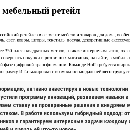
т мебельный ретейл
ийский ретейлер в сегменте мебели и товаров для дома, особенн
ль, свет, ковры, шторы, текстиль, посуда, декоративные аксессу
ее 350 тысяч квадратных метров, а также интернет-магазин, ох
совершать покупки в розничных магазинах, на сайте, в мобильн
ной фазе цифровой трансформации. Команде Hoff требуется широ
программу ИТ-стажировки с возможностью дальнейшего трудоуст
рмацию, активно инвестируя в новые технологии и
пустили программу инноваций, развиваем навыки в
елаем ставку на проверенные решения и внедряем 
еком. В работе используем гибридный подход: от w
иков и гарантируем интересные задачи каждому из
ей и давать ей что-то новое».