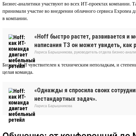
Бизнес-аналитики участвуют во всех ИТ-проектах компании. Т
принимали участие во внедрении облачного сервиса Exponea д
в компании.
«Hoff быстро растет, развивается и 
написания ТЗ он может увидеть, как 
Лариса Барышникова, руководитель отдела бизнес-анал
Бизнес Hoff чувствителен к техническим неполадкам, и степень
целая команда.
«Однажды я спросила своих сотрудник
нестандартных задач».
Лариса Барышникова
Обучение: от конференций до 