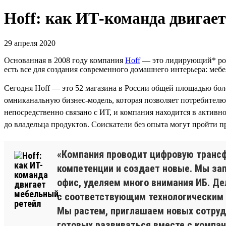
Hoff: как ИТ-команда двигае
29 апреля 2020
Основанная в 2008 году компания
Hoff
— это лидирующий* росс
есть все для создания современного домашнего интерьера: мебе
Сегодня Hoff — это 52 магазина в России общей площадью бол
омниканальную бизнес-модель, которая позволяет потребителю 
непосредственно связано с ИТ, и компания находится в актив
до владельца продуктов. Соискатели без опыта могут пройти 
«Компания проводит цифровую трансфо
компетенции и создает новые. Мы за
офис, уделяем много внимания ИБ. Д
с соответствующим технологическим ст
Мы растем, приглашаем новых сотрудн
готовых развиваться вместе с компани