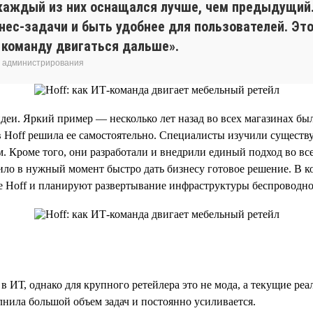
и каждый из них оснащался лучше, чем предыдущ
нес-задачи и быть удобнее для пользователей. Эт
 команду двигаться дальше».
о администрирования
деи. Яркий пример — несколько лет назад во всех магазинах бы
в Hoff решила ее самостоятельно. Специалисты изучили сущест
. Кроме того, они разработали и внедрили единый подход во вс
ило в нужный момент быстро дать бизнесу готовое решение. В к
е Hoff и планируют развертывание инфраструктуры беспроводно
 ИТ, однако для крупного ретейлера это не мода, а текущие ре
нила большой объем задач и постоянно усиливается.