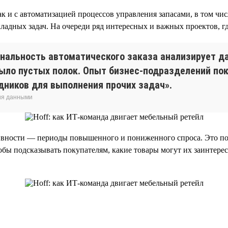
ак и с автоматизацией процессов управления запасами, в том ч
дных задач. На очереди ряд интересных и важных проектов, гд
нальность автоматического заказа анализирует да
ыло пустых полок. Опыт бизнес-подразделений пок
дников для выполнения прочих задач».
ия данными
ивности — периоды повышенного и пониженного спроса. Это пом
тобы подсказывать покупателям, какие товары могут их заинтере