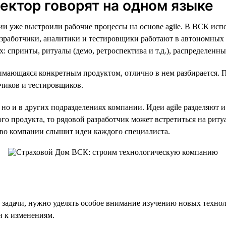
ректор говорят на одном языке
и уже выстроили рабочие процессы на основе agile. В ВСК исп
ботчики, аналитики и тестировщики работают в автономных agil
 спринты, ритуалы (демо, ретроспектива и т.д.), распределенны
имающаяся конкретным продуктом, отлично в нем разбирается. 
тчиков и тестировщиков.
, но и в других подразделениях компании. Идеи agile разделяют
ого продукта, то рядовой разработчик может встретиться на рит
ство компании слышит идеи каждого специалиста.
е задачи, нужно уделять особое внимание изучению новых техно
и к изменениям.