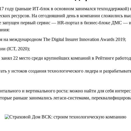
17 году (раньше ИТ-блок в основном занимался техподдержкой) 
еских ресурсов. На сегодняшний день в компании сложились вы
 запущен первый сервис — HR-портал в бизнес-блоке ДМС — и 
ания:
а международном The Digital Insurer Innovation Awards 2019;
и (ICT, 2020);
 занял 22 место среди крупнейших компаний в Рейтинге работода
ть у истоков создания технологического лидера и разрабатыват
тального и вертикального роста: можно найти для себя интерес
торые раньше занимались легаси-системами, переквалифицирова