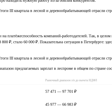
тро находить нужную работу из-за обилия конкурентов.
и на платёжеспособность компаний-работодателей. Так, в целом
 800 ₽, стало 60 000 ₽. Показательна ситуация в Петербурге: зд
иапазон предлагаемых зарплат в леспроме в общем по стране сос
Рыночный диапазон з/п до вычета НДФЛ
57 471 — 97 701 ₽
45 977 — 66 983 ₽