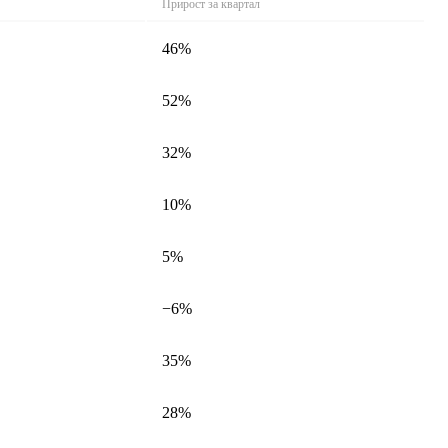
Прирост за квартал
46%
52%
32%
10%
5%
−6%
35%
28%