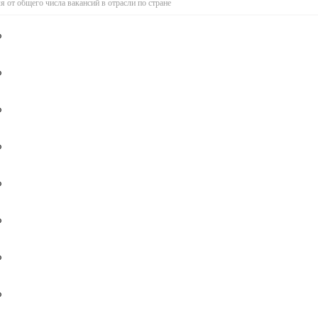
я от общего числа вакансий в отрасли по стране
%
%
%
%
%
%
%
%