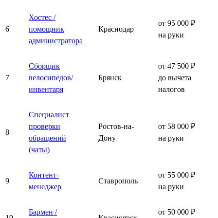
Хостес /
от 95 000 ₽
6
помощник
Краснодар
на руки
администратора
Сборщик
от 47 500 ₽
7
велосипедов/
Брянск
до вычета
инвентаря
налогов
Специалист
проверки
Ростов-на-
от 58 000 ₽
8
обращений
Дону
на руки
(чаты)
Контент-
от 55 000 ₽
9
Ставрополь
менеджер
на руки
Бармен /
от 50 000 ₽
10
Красноярск