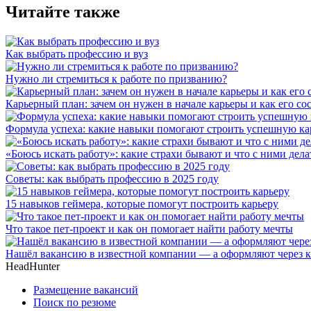
Читайте также
Как выбрать профессию и вуз
Нужно ли стремиться к работе по призванию?
Карьерный план: зачем он нужен в начале карьеры и как его со
Формула успеха: какие навыки помогают строить успешную ка
«Боюсь искать работу»: какие страхи бывают и что с ними дела
Советы: как выбрать профессию в 2025 году
15 навыков геймера, которые помогут построить карьеру
Что такое пет-проект и как он помогает найти работу мечты
Нашёл вакансию в известной компании — а оформляют через к
HeadHunter
Размещение вакансий
Поиск по резюме