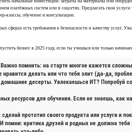
лить начальные инвестиции: затраты на материалы или оборудов
ием платёжных систем или в соцсетях. Предлагать свои услуги 
ер-классы, обучение и консультации.
ых сферах есть требования к безопасности и качеству услуг. Уз
пустить бизнес в 2025 году, если ты учишься или только начинае
. Важно помнить: на старте многое кажется сложны
е нравится делать или что тебя злит (да-да, проб
 домашние десерты. Увлекаешься ИТ? Попробуй со
тных ресурсов для обучения. Если не знаешь, как н
: сделай прототип своего продукта или услуги и п
И помни: критика друзей и родных не должна тебя
ировать что-либо.