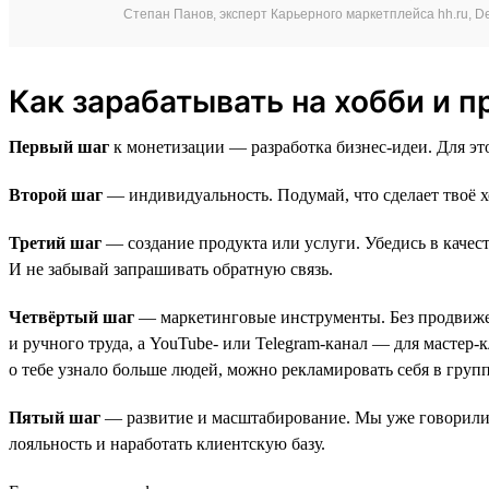
Степан Панов, эксперт Карьерного маркетплейса hh.ru, Del
Как зарабатывать на хобби и п
Первый шаг
к монетизации — разработка бизнес-идеи. Для эт
Второй шаг
— индивидуальность. Подумай, что сделает твоё х
Третий шаг
— создание продукта или услуги. Убедись в качес
И не забывай запрашивать обратную связь.
Четвёртый шаг
— маркетинговые инструменты. Без продвижени
и ручного труда, а YouTube- или Telegram-канал — для мастер
о тебе узнало больше людей, можно рекламировать себя в групп
Пятый шаг
— развитие и масштабирование. Мы уже говорили о
лояльность и наработать клиентскую базу.