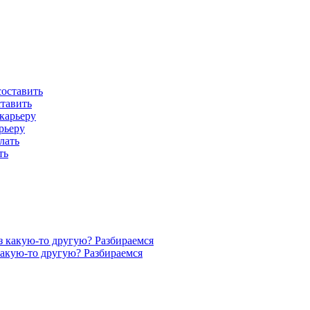
ставить
рьеру
ть
акую-то другую? Разбираемся