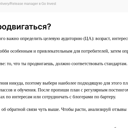
ivery/Release manager в Go Invest
родвигаться?
ого важно определить целевую аудиторию (ЦА): возраст, интерес
обби особенным и привлекательным для потребителей, затем оп
тве: то, что ты продвигаешь, должно соответствовать стандарта
я никуда, поэтому выбери наиболее подходящую для этого плат
-классов и обучения. После пропиши план с регулярным постинг
ах по интересам или сотрудничать с блогерами по бартеру.
б обратной связи чуть выше. Чтобы расти, анализируй отзывы 