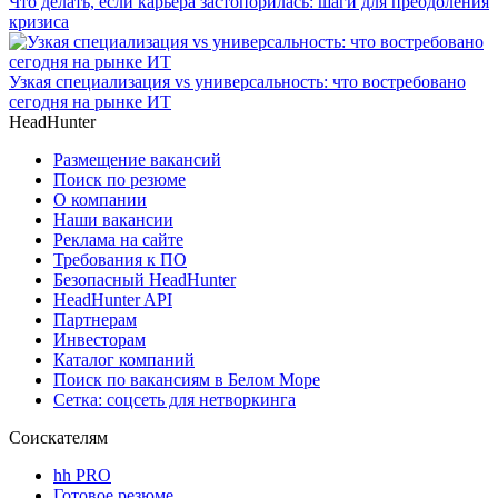
Что делать, если карьера застопорилась: шаги для преодоления
кризиса
Узкая специализация vs универсальность: что востребовано
сегодня на рынке ИТ
HeadHunter
Размещение вакансий
Поиск по резюме
О компании
Наши вакансии
Реклама на сайте
Требования к ПО
Безопасный HeadHunter
HeadHunter API
Партнерам
Инвесторам
Каталог компаний
Поиск по вакансиям в Белом Море
Сетка: соцсеть для нетворкинга
Соискателям
hh PRO
Готовое резюме