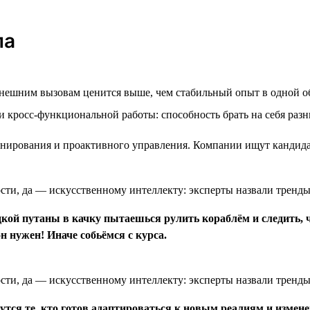
ла
внешним вызовам ценится выше, чем стабильный опыт в одной о
 кросс-функциональной работы: способность брать на себя разн
нирования и проактивного управления. Компании ищут кандида
одкой путаны в качку пытаешься рулить кораблём и следить, 
н нужен! Иначе собьёмся с курса.
утся те, кто готов адаптироваться к новым реалиям и измен