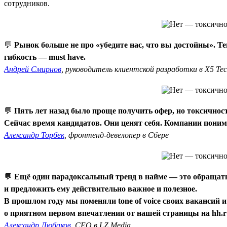
сотрудников.
💬
Рынок больше не про «убедите нас, что вы достойны». Т
гибкость — must have.
Андрей Смирнов
, руководитель клиентской разработки в X5 Te
💬
Пять лет назад было проще получить офер, но токсично
Сейчас время кандидатов. Они ценят себя. Компании понима
Александр Торбек
, фронтенд-девелопер в Сбере
💬
Ещё один парадоксальный тренд в найме — это обращать 
и предложить ему действительно важное и полезное.
В прошлом году мы поменяли tone of voice своих вакансий 
о приятном первом впечатлении от нашей страницы на hh.r
Александр Любаков
, CEO в LZ.Media