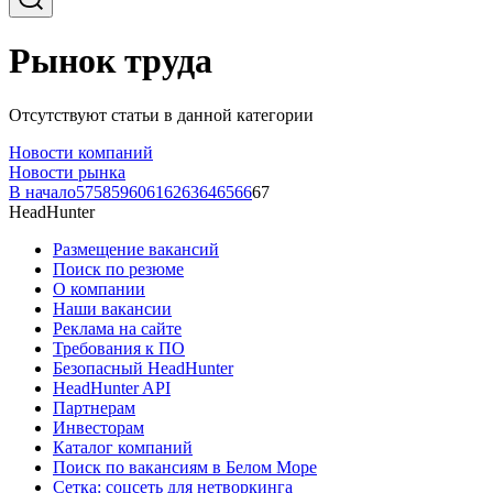
Рынок труда
Отсутствуют статьи в данной категории
Новости компаний
Новости рынка
В начало
57
58
59
60
61
62
63
64
65
66
67
HeadHunter
Размещение вакансий
Поиск по резюме
О компании
Наши вакансии
Реклама на сайте
Требования к ПО
Безопасный HeadHunter
HeadHunter API
Партнерам
Инвесторам
Каталог компаний
Поиск по вакансиям в Белом Море
Сетка: соцсеть для нетворкинга