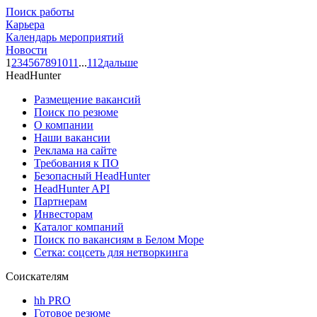
Поиск работы
Карьера
Календарь мероприятий
Новости
1
2
3
4
5
6
7
8
9
10
11
...
112
дальше
HeadHunter
Размещение вакансий
Поиск по резюме
О компании
Наши вакансии
Реклама на сайте
Требования к ПО
Безопасный HeadHunter
HeadHunter API
Партнерам
Инвесторам
Каталог компаний
Поиск по вакансиям в Белом Море
Сетка: соцсеть для нетворкинга
Соискателям
hh PRO
Готовое резюме