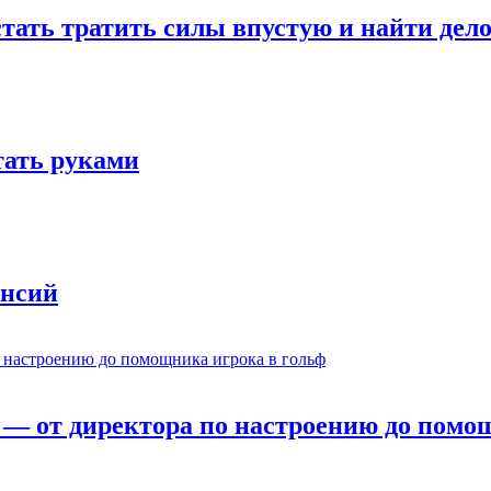
стать тратить силы впустую и найти дел
отать руками
ансий
— от директора по настроению до помощ