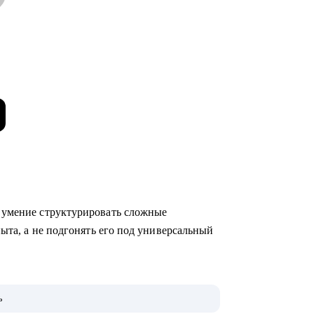
 умение структурировать сложные
пыта, а не подгонять его под универсальный
отодателю язык.
ь
иш, где универсальные решения не