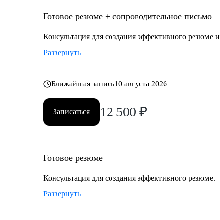
Кому могу помочь
Руководителям и экспертам из отраслей и функцион
Готовое резюме + сопроводительное письмо
• Промышленность и производство
Консультация для создания эффективного резюме 
• Нефтегаз и энергетика
Развернуть
• Строительство и девелопмент
• Товары повседневного спроса (FMCG) и дистрибуц
• Логистика, закупки, управление цепями поставок
Ближайшая запись
10 августа 2026
• Эксплуатация недвижимости и АХО
• Управление персоналом
12 500
₽
Записаться
• Юриспруденция и правовое сопровождение бизнес
Ко мне приходят, чтобы разобраться в карьерной сит
решение.
Готовое резюме
Консультация для создания эффективного резюме.
Развернуть