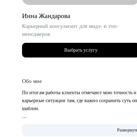
Инна Жандарова
Карьерный консультант для мидл- и топ-
менеджеров
Выбрать услугу
Обо мне
По итогам работы клиенты отмечают мою точность и
карьерные ситуации там, где важно сохранить суть о
шаблон.
• Умею «переводить» опыт клиента на понятный раб
Развернут
• Работаю с клиентами из узкоспециализированных н