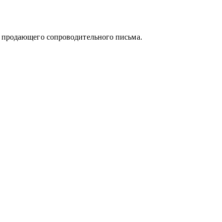
альных направлений:
и продающего сопроводительного письма.
ия
а
уации и принять собственное, выверенное