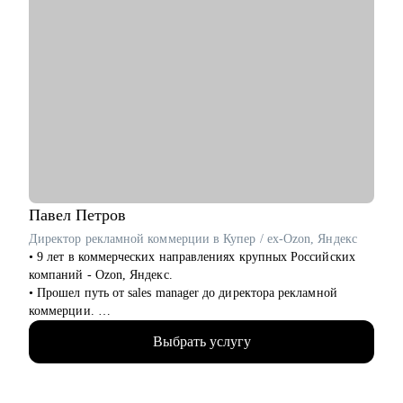
Павел
Петров
Директор рекламной коммерции в Купер / ex-Ozon, Яндекс
• 9 лет в коммерческих направлениях крупных Российских
компаний - Ozon, Яндекс.
• Прошел путь от sales manager до директора рекламной
коммерции.
• Опыт руководства больших команд 100+ человек.
Выбрать услугу
• Выстраивание направлений с нуля, регламенты, KPI,
мотивация.
• Аудит и изменение действующих коммерческих процессов.
• Спикер-эксперт в Phoenix Education — бюро