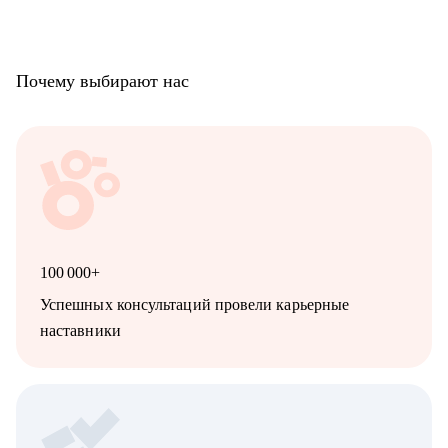
начать
• руководителям, которые хотят масштабировать продажи
через партнёров
• новичкам, кто в начале большого и интересного пути!
Почему выбирают нас
• тем, кто ищет работу уже более 2х месяцев
• тем, кто хочет поменять вектор развития карьеры и увидеть
новые возможности
• тем, кому нужны новые цели и вызовы
100 000+
Успешных консультаций провели карьерные
наставники