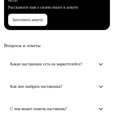
hh.ru?
Расскажите нам о своем опыте в анкете
Заполнить анкету
Вопросы и ответы
Какие наставники есть на маркетплейсе?
Карьерные наставники — это HR-
специалисты, карьерные консультанты,
Как мне выбрать наставника?
психологи, резюмерайтеры и менторы.
Умный поиск поможет в три клика выбрать
Менторы работают в ИТ, дизайне, других
наставника для достижения вашей цели.
С чем может помочь наставник?
узкоспециализированных сферах. Они