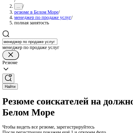
/
/
...
резюме в Белом Море
/
менеджер по продаже услуг
/
полная занятость
менеджер по продаже услуг
Резюме
Найти
Резюме соискателей на должно
Белом Море
Чтобы видеть все резюме, зарегистрируйтесь
После регистрации покажем ещё 1 и откроем фото