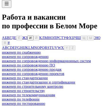
Работа и вакансии
по профессии в Белом Море
А
Б
В
Г
Д
Е
Ж
З
К
Л
М
Н
О
П
Р
С
Т
У
Ф
Х
Ц
Ч
Ш
Э
Ю
Ё
И
Й
Щ
Ы
#
Я
A
B
C
D
E
F
G
H
I
J
K
L
M
N
O
P
Q
R
S
T
U
V
W
X
Y
Z
инженер по снабжению
инженер по сопровождению
инженер по сопровождению информационных систем
инженер по сопровождению ПО
инженер по сопровождению продаж
инженер по сопровождению проектов
инженер по стандартизации
инженер по стандартизации и сертификации
инженер по строительному контролю
инженер по строительству
инженер по телекоммуникациям
инженер по телефонии
инженер по тестированию