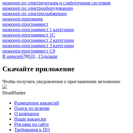
инженер по электрическим и слаботочным системам
инженер по электрооборудованию
инженер по электроснабжению
инженер-приемщик
инженер-программист
инженер-программист 1 категории
инженер-программист 1С
инженер-программист 2 категории
инженер-программист 3 категории
инженер-программист C#
В начало
6
7
8
9
10
...
15
дальше
Скачайте приложение
Чтобы получать уведомления о приглашениях мгновенно
HeadHunter
Размещение вакансий
Поиск по резюме
О компании
Наши вакансии
Реклама на сайте
Требования к ПО