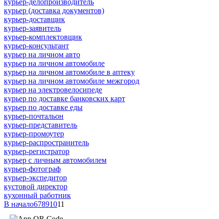
курьер-делопроизводитель
курьер (доставка документов)
курьер-доставщик
курьер-заявитель
курьер-комплектовщик
курьер-консультант
курьер на личном авто
курьер на личном автомобиле
курьер на личном автомобиле в аптеку
курьер на личном автомобиле межгород
курьер на электровелосипеде
курьер по доставке банковских карт
курьер по доставке еды
курьер-почтальон
курьер-представитель
курьер-промоутер
курьер-распространитель
курьер-регистратор
курьер с личным автомобилем
курьер-фотограф
курьер-экспедитор
кустовой директор
кухонный работник
В начало
6
7
8
9
10
11