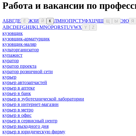
Работа и вакансии по профес
А
Б
В
Г
Д
Е
Ж
З
И
Л
М
Н
О
П
Р
С
Т
У
Ф
Х
Ц
Ч
Ш
Э
Ю
Ё
Й
К
Щ
Ы
Я
A
B
C
D
E
F
G
H
I
J
K
L
M
N
O
P
Q
R
S
T
U
V
W
X
Y
Z
кузовщик
кузовщик-арматурщик
кузовщик-маляр
культорганизатор
купажист
куратор
куратор проекта
куратор розничной сети
курьер
курьер автозапчастей
курьер в аптеке
курьер в банк
курьер в зуботехнической лаборатории
курьер в интернет-магазин
курьер в метро
курьер в офис
курьер в сервисный центр
курьер выходного дня
курьер в юридическую фирму