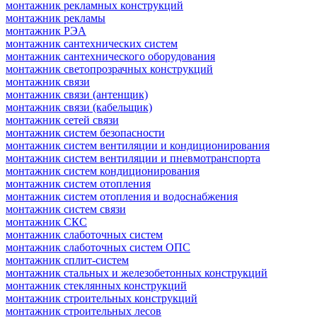
монтажник рекламных конструкций
монтажник рекламы
монтажник РЭА
монтажник сантехнических систем
монтажник сантехнического оборудования
монтажник светопрозрачных конструкций
монтажник связи
монтажник связи (антенщик)
монтажник связи (кабельщик)
монтажник сетей связи
монтажник систем безопасности
монтажник систем вентиляции и кондиционирования
монтажник систем вентиляции и пневмотранспорта
монтажник систем кондиционирования
монтажник систем отопления
монтажник систем отопления и водоснабжения
монтажник систем связи
монтажник СКС
монтажник слаботочных систем
монтажник слаботочных систем ОПС
монтажник сплит-систем
монтажник стальных и железобетонных конструкций
монтажник стеклянных конструкций
монтажник строительных конструкций
монтажник строительных лесов