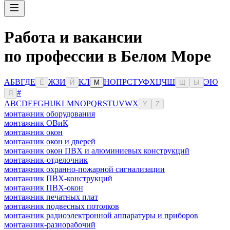
Работа и вакансии
по профессии в Белом Море
А
Б
В
Г
Д
Е
Ж
З
И
К
Л
Н
О
П
Р
С
Т
У
Ф
Х
Ц
Ч
Ш
Э
Ю
Ё
Й
М
Щ
Ы
#
Я
A
B
C
D
E
F
G
H
I
J
K
L
M
N
O
P
Q
R
S
T
U
V
W
X
Y
Z
монтажник оборудования
монтажник ОВиК
монтажник окон
монтажник окон и дверей
монтажник окон ПВХ и алюминиевых конструкций
монтажник-отделочник
монтажник охранно-пожарной сигнализации
монтажник ПВХ-конструкций
монтажник ПВХ-окон
монтажник печатных плат
монтажник подвесных потолков
монтажник радиоэлектронной аппаратуры и приборов
монтажник-разнорабочий