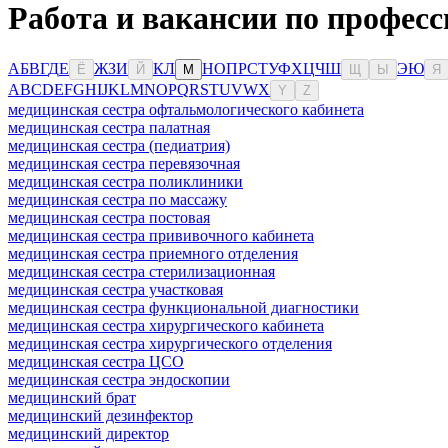
Работа и вакансии по профес
А
Б
В
Г
Д
Е
Ж
З
И
К
Л
Н
О
П
Р
С
Т
У
Ф
Х
Ц
Ч
Ш
Э
Ю
Ё
Й
М
Щ
Ы
Я
A
B
C
D
E
F
G
H
I
J
K
L
M
N
O
P
Q
R
S
T
U
V
W
X
Y
Z
медицинская сестра офтальмологического кабинета
медицинская сестра палатная
медицинская сестра (педиатрия)
медицинская сестра перевязочная
медицинская сестра поликлиники
медицинская сестра по массажу
медицинская сестра постовая
медицинская сестра прививочного кабинета
медицинская сестра приемного отделения
медицинская сестра стерилизационная
медицинская сестра участковая
медицинская сестра функциональной диагностики
медицинская сестра хирургического кабинета
медицинская сестра хирургического отделения
медицинская сестра ЦСО
медицинская сестра эндоскопии
медицинский брат
медицинский дезинфектор
медицинский директор