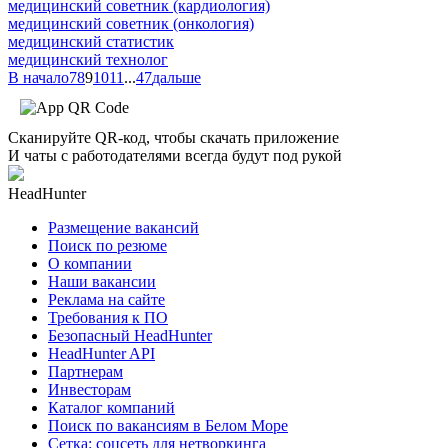
медицинский советник (кардиология)
медицинский советник (онкология)
медицинский статистик
медицинский технолог
В начало
7
8
9
10
11
...
47
дальше
Сканируйте QR-код, чтобы скачать приложение
И чаты с работодателями всегда будут под рукой
HeadHunter
Размещение вакансий
Поиск по резюме
О компании
Наши вакансии
Реклама на сайте
Требования к ПО
Безопасный HeadHunter
HeadHunter API
Партнерам
Инвесторам
Каталог компаний
Поиск по вакансиям в Белом Море
Сетка: соцсеть для нетворкинга