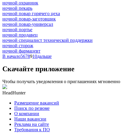
ночной охранник
ночной пекарь
ночной повар горячего цеха
ночной повар-заготовщик
ночной повар-универсал
ночной портье
ночной продавец
ночной специалист технической поддержки
ночной сторож
ночной фармацевт
В начало
5
6
7
8
9
10
дальше
Скачайте приложение
Чтобы получать уведомления о приглашениях мгновенно
HeadHunter
Размещение вакансий
Поиск по резюме
О компании
Наши вакансии
Реклама на сайте
Требования к ПО