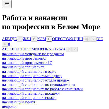
Работа и вакансии
по профессии в Белом Море
А
Б
В
Г
Д
Е
Ж
З
И
К
Л
М
О
П
Р
С
Т
У
Ф
Х
Ц
Ч
Ш
Э
Ю
Ё
Й
Н
Щ
Ы
#
Я
A
B
C
D
E
F
G
H
I
J
K
L
M
N
O
P
Q
R
S
T
U
V
W
X
Y
Z
начинающий менеджер по продажам
начинающий программист
начинающий программист 1С
начинающий специалист
начинающий специалист в офис
начинающий специалист-менеджер
начинающий специалист отдела продаж
начинающий специалист по недвижимости
начинающий специалист по работе с клиентами
начинающий специалист продажи
начинающий специалист стажер
начинающий юрист
невролог