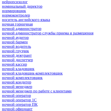
нейропсихолог
номинальный директор
нормировщик
нормоконтролер
носитель английского языка
ночная горничная
ночной администратор
ночной администратор службы приема и размещения
ночной аудитор
ночной бармен
ночной водитель
ночной грузчик
ночной дежурант
ночной диспетчер
ночной кассир
ночной кладовщик
ночной кладовщик-комплектовщик
ночной комплектовщик
ночной кондитер
ночной менеджер
ночной менеджер по работе с клиентами
ночной оператор
ночной оператор 1С
ночной оператор ПК
ночной официант