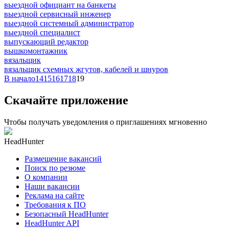
выездной официант на банкеты
выездной сервисный инженер
выездной системный администратор
выездной специалист
выпускающий редактор
вышкомонтажник
вязальщик
вязальщик схемных жгутов, кабелей и шнуров
В начало
14
15
16
17
18
19
Скачайте приложение
Чтобы получать уведомления о приглашениях мгновенно
HeadHunter
Размещение вакансий
Поиск по резюме
О компании
Наши вакансии
Реклама на сайте
Требования к ПО
Безопасный HeadHunter
HeadHunter API