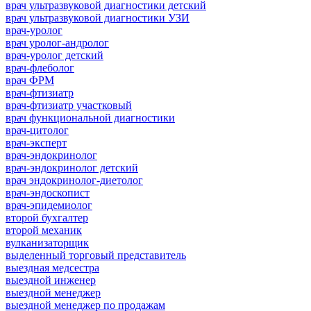
врач ультразвуковой диагностики детский
врач ультразвуковой диагностики УЗИ
врач-уролог
врач уролог-андролог
врач-уролог детский
врач-флеболог
врач ФРМ
врач-фтизиатр
врач-фтизиатр участковый
врач функциональной диагностики
врач-цитолог
врач-эксперт
врач-эндокринолог
врач-эндокринолог детский
врач эндокринолог-диетолог
врач-эндоскопист
врач-эпидемиолог
второй бухгалтер
второй механик
вулканизаторщик
выделенный торговый представитель
выездная медсестра
выездной инженер
выездной менеджер
выездной менеджер по продажам