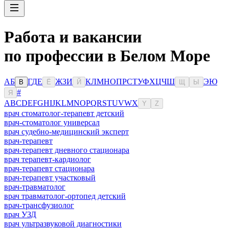
Работа и вакансии
по профессии в Белом Море
А
Б
Г
Д
Е
Ж
З
И
К
Л
М
Н
О
П
Р
С
Т
У
Ф
Х
Ц
Ч
Ш
Э
Ю
В
Ё
Й
Щ
Ы
#
Я
A
B
C
D
E
F
G
H
I
J
K
L
M
N
O
P
Q
R
S
T
U
V
W
X
Y
Z
врач стоматолог-терапевт детский
врач-стоматолог универсал
врач судебно-медицинский эксперт
врач-терапевт
врач-терапевт дневного стационара
врач терапевт-кардиолог
врач-терапевт стационара
врач-терапевт участковый
врач-травматолог
врач травматолог-ортопед детский
врач-трансфузиолог
врач УЗД
врач ультразвуковой диагностики