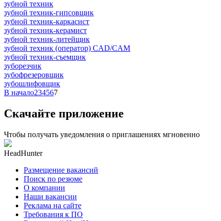
зубной техник
зубной техник-гипсовщик
зубной техник-каркасист
зубной техник-керамист
зубной техник-литейщик
зубной техник (оператор) CAD/CAM
зубной техник-съемщик
зуборезчик
зубофрезеровщик
зубошлифовщик
В начало
2
3
4
5
6
7
Скачайте приложение
Чтобы получать уведомления о приглашениях мгновенно
HeadHunter
Размещение вакансий
Поиск по резюме
О компании
Наши вакансии
Реклама на сайте
Требования к ПО