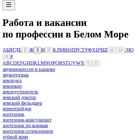
Работа и вакансии
по профессии в Белом Море
А
Б
В
Г
Д
Е
Ж
И
К
Л
М
Н
О
П
Р
С
Т
У
Ф
Х
Ц
Ч
Ш
Э
Ю
Ё
З
Й
Щ
Ы
#
Я
A
B
C
D
E
F
G
H
I
J
K
L
M
N
O
P
Q
R
S
T
U
V
W
X
Y
Z
звукорежиссер в караоке
звукотехник
земледел
землекоп
землеустроитель
земский доктор
земский фельдшер
зернотрейдер
зоотехник
зоотехник-консультант
зоотехник по кормам
зоотехник-селекционер
зубной врач