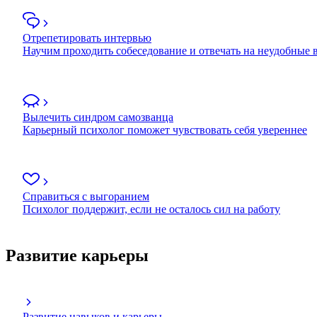
Отрепетировать интервью
Научим проходить собеседование и отвечать на неудобные
Вылечить синдром самозванца
Карьерный психолог поможет чувствовать себя увереннее
Справиться с выгоранием
Психолог поддержит, если не осталось сил на работу
Развитие карьеры
Развитие навыков и карьеры