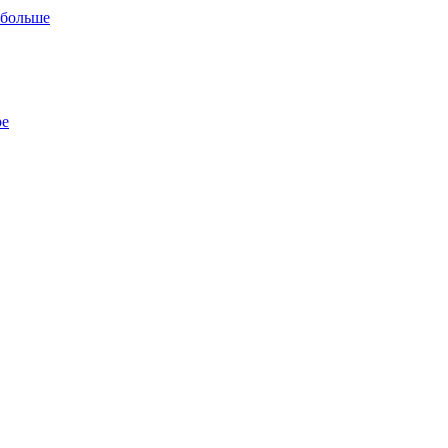
 больше
ре