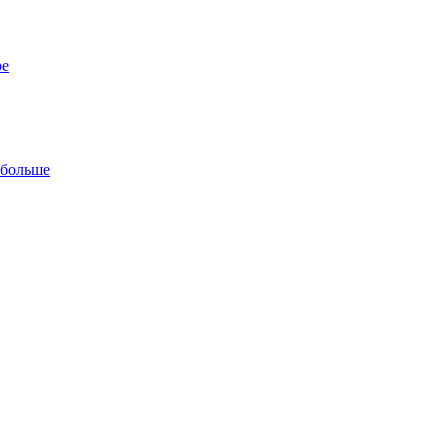
ре
 больше