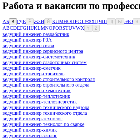
Работа и вакансии по профес
А
Б
Г
Д
Е
Ж
З
И
К
Л
М
Н
О
П
Р
С
Т
У
Ф
Х
Ц
Ч
Ш
Э
Ю
В
Ё
Й
Щ
Ы
Я
A
B
C
D
E
F
G
H
I
J
K
L
M
N
O
P
Q
R
S
T
U
V
W
X
Y
Z
ведущий инженер-разработчик
ведущий инженер РЗА
ведущий инженер связи
ведущий инженер сервисного центра
ведущий инженер-системотехник
ведущий инженер слаботочных систем
ведущий инженер-сметчик
ведущий инженер-строитель
ведущий инженер строительного контроля
ведущий инженер строительного отдела
ведущий инженер-схемотехник
ведущий инженер-теплотехник
ведущий инженер-теплоэнергетик
ведущий инженер технического надзора
ведущий инженер технического отдела
ведущий инженер-технолог
ведущий инженер-технолог по сварке
ведущий инженер-химик
ведущий инженер-эколог