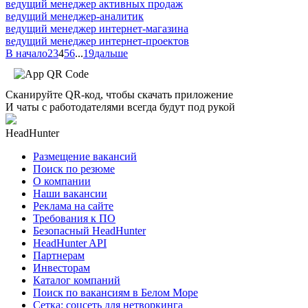
ведущий менеджер активных продаж
ведущий менеджер-аналитик
ведущий менеджер интернет-магазина
ведущий менеджер интернет-проектов
В начало
2
3
4
5
6
...
19
дальше
Сканируйте QR-код, чтобы скачать приложение
И чаты с работодателями всегда будут под рукой
HeadHunter
Размещение вакансий
Поиск по резюме
О компании
Наши вакансии
Реклама на сайте
Требования к ПО
Безопасный HeadHunter
HeadHunter API
Партнерам
Инвесторам
Каталог компаний
Поиск по вакансиям в Белом Море
Сетка: соцсеть для нетворкинга